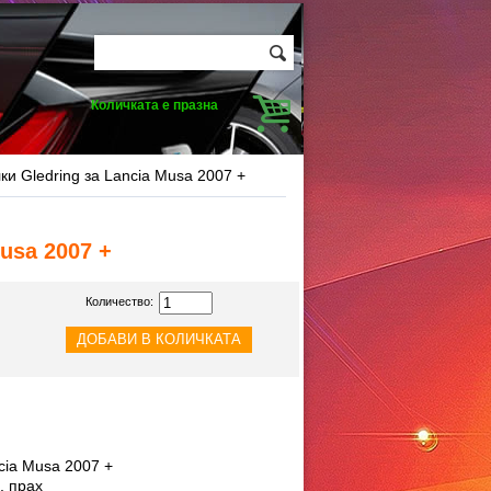
Количката е празна
ки Gledring за Lancia Musa 2007 +
usa 2007 +
Количество:
cia Musa 2007 +
, прах