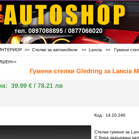
НТЕРИОР >> Стелки за автомобили >>
Lancia
>>
Гумени стел
ИШЕН<<
Гумени стелки Gledring за Lancia M
на:
39.99 € / 78.21 лв
Код : 14.10.240
Стелки гумени за Lan
С борд задържащ кал