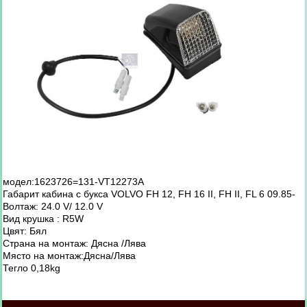
модел:1623726=131-VT12273A
Габарит кабина с букса VOLVO FH 12, FH 16 II, FH II, FL 6 09.85-
Волтаж: 24.0 V/ 12.0 V
Вид крушка : R5W
Цвят: Бял
Страна на монтаж: Дясна /Лява
Място на монтаж:Дясна/Лява
Тегло 0,18kg