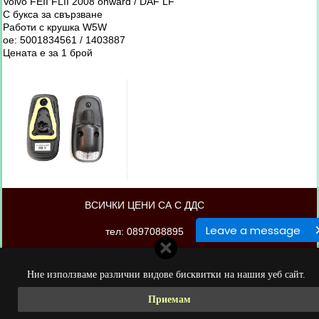
Volvo FEII FLII 2008 onward / DAF LF
С букса за свързване
Работи с крушка W5W
oe: 5001834561 / 1403887
Цената е за 1 брой
ВСИЧКИ ЦЕНИ СА С ДДС
Leave a message
тел: 0897088895
магазинът е изработен от PORTOKAL.biz
Ние използваме различни видове бисквитки на нашия уеб сайт.
Приемам