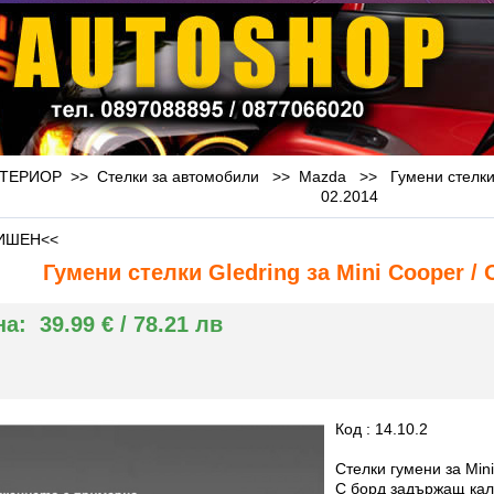
ЕРИОР >> Стелки за автомобили >>
Mazda
>>
Гумени стелки
02.2014
ИШЕН<<
Гумени стелки Gledring за Mini Cooper / 
на:
39.99 € / 78.21 лв
Код : 14.10.2
Стелки гумени за Min
С борд задържащ кал