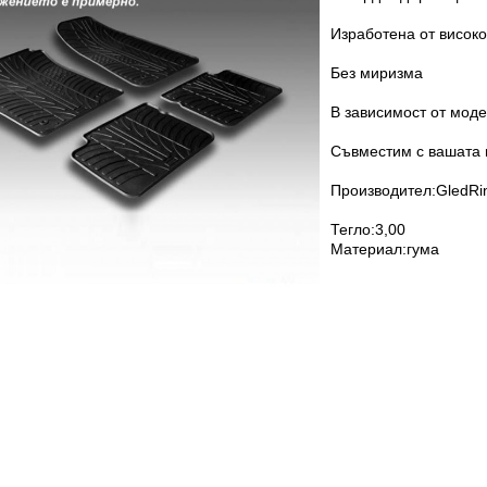
Изработена от високо
Без миризма
В зависимост от моде
Съвместим с вашата 
Производител:GledRi
Тегло:3,00
Материал:гума