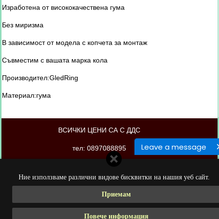
Изработена от висококачествена гума
Без миризма
В зависимост от модела с копчета за монтаж
Съвместим с вашата марка кола
Производител:GledRing
Материал:гума
ВСИЧКИ ЦЕНИ СА С ДДС
Leave a message
тел: 0897088895
магазинът е изработен от PORTOKAL.biz
Ние използваме различни видове бисквитки на нашия уеб сайт.
Приемам
Повече информация