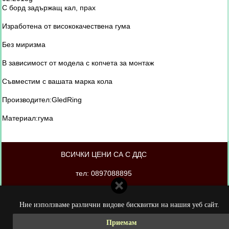
С борд задържащ кал, прах
Изработена от висококачествена гума
Без миризма
В зависимост от модела с копчета за монтаж
Съвместим с вашата марка кола
Производител:GledRing
Материал:гума
ВСИЧКИ ЦЕНИ СА С ДДС
тел: 0897088895
магазинът е изработен от PORTOKAL.biz
Ние използваме различни видове бисквитки на нашия уеб сайт.
Приемам