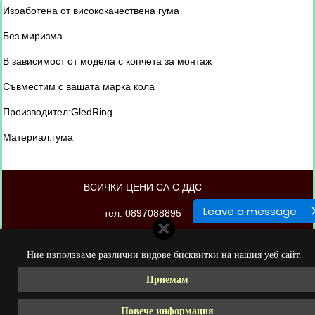
Изработена от висококачествена гума
Без миризма
В зависимост от модела с копчета за монтаж
Съвместим с вашата марка кола
Производител:GledRing
Материал:гума
ВСИЧКИ ЦЕНИ СА С ДДС
Leave a message
тел: 0897088895
магазинът е изработен от PORTOKAL.biz
Ние използваме различни видове бисквитки на нашия уеб сайт.
Приемам
Повече информация