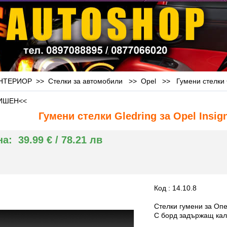
ТЕРИОР >> Стелки за автомобили >>
Opel
>>
Гумени стелки 
ИШЕН<<
Гумени стелки Gledring за Opel Insig
на:
39.99 € / 78.21 лв
Код : 14.10.8
Стелки гумени за Оп
С борд задържащ кал