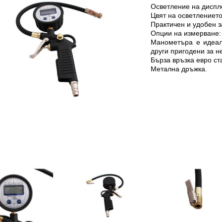
Осветление на диспл
Цвят на осветлението
Практичен и удобен з
Опции на измерване: Ba
Манометъра е идеал
други пригодени за не
Бърза връзка евро ст
Метална дръжка.