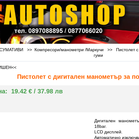
СУМАТИВИ >>
Компресори/манометри /Маркучи
>>
Пистолет с
гуми
ИШЕН<<
Пистолет с дигитален манометър за п
на:
19.42 € / 37.98 лв
Дигитален манометъ
18bar.
LCD дисплей.
Автоматично изключв