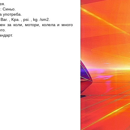
ея.
: Синьо.
а употреба.
r. , Kpa. , psi. , kg. /sm2.
ен за коли, мотори, колела и много
го.
андарт.