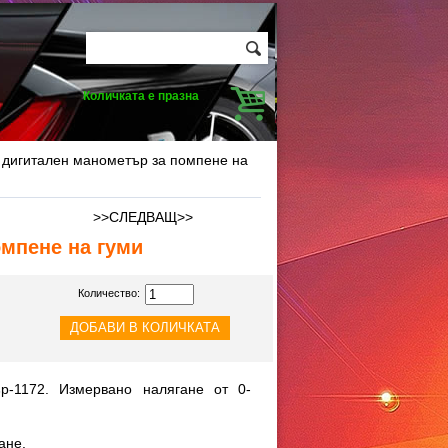
Количката е празна
 дигитален манометър за помпене на
>>СЛЕДВАЩ>>
омпене на гуми
Количество:
р-1172. Измервано налягане от 0-
ане.