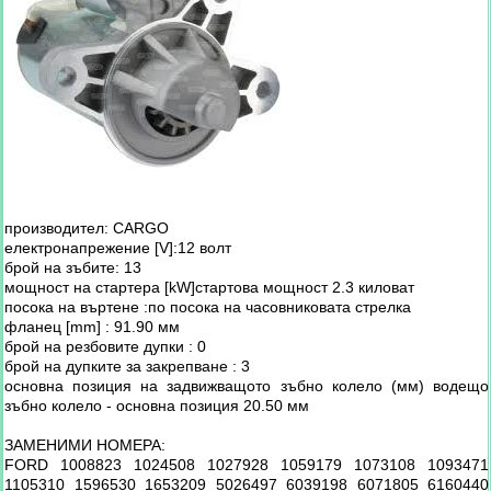
производител: CARGO
електронапрежение [V]:12 волт
брой на зъбите: 13
мощност на стартера [kW]стартова мощност 2.3 киловат
посока на въртене :по посока на часовниковата стрелка
фланец [mm] : 91.90 мм
брой на резбовите дупки : 0
брой на дупките за закрепване : 3
основна позиция на задвижващото зъбно колело (мм) водещо
зъбно колело - основна позиция 20.50 мм
ЗАМЕНИМИ НОМЕРА:
FORD 1008823 1024508 1027928 1059179 1073108 1093471
1105310 1596530 1653209 5026497 6039198 6071805 6160440