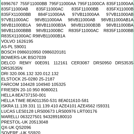
6996767 755F11000BB 795F11000AA 795F11000CA 835F11000AA
835F11000AB 835F11000AC 835F11000BB 835FX11000B
835FX11000BB 884F11000AA 97VB11000AA 97VB11000AB
97VB11000AC 98VB11000AA 98VB11000AB 98VB11000AB1A
98VB11000B1A 98VB11000B3A 98VB11000B3B 98VB11000BA
98VB11000BBB 98VB11000BC R835F11000AC R835F11000BB
R835X11000AC R98VB11000B1A
VOLVO 1626195
AS-PL S9001
BOSCH 0986010950 0986020181
BOWERS-UK BSO7039
DELCO REMY 00E091 112161 CER3087 DRS0950 DRS3535
DRS3535N
DRI 320.006.132 320.012.132
ELSTOCK 25-0280 25-2187
FARCOM 104428 104940 105325
FRIESEN 20-10.950 8080021
HELLA 8EA737150-001
HELLA TIME 8EA011350-531 8EA011610-581
ISKRA 11.139.331 11.139.410 AZE4101 AZE4562 IS9331
LUCAS LES0128 LRS00673 LRS00976 LRT00176
MARELLI 063227501 943289180010
PRESTOL-UK 20513048
QX-UK QS2096
SOVERE.-UK SS920