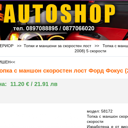
ЕРИОР >>
Топки и маншони за скоростен лост
>>
Топка с манш
2008) 5 скорости
ИШЕН<<
опка с маншон скоростен лост Форд Фокус (2
на:
11.20 € / 21.91 лв
модел: 58172
Топка с маншон скор
скорости
Изработена е от вис