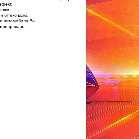
ефект.
кожа
н от еко кожа
а автомобила Ви
 препряване