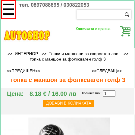
☰
Количката е празна
>> ИНТЕРИОР >>
Топки и маншони за скоростен лост
>>
топка с маншон за фолксваген голф 3
<<ПРЕДИШЕН<<
>>СЛЕДВАЩ>>
топка с маншон за фолксваген голф 3
Цена:
8.18 € / 16.00 лв
Количество::