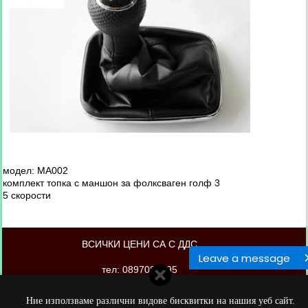
модел: МА002
комплект топка с маншон за фолксваген голф 3
5 скорости
ВСИЧКИ ЦЕНИ СА С ДДС
Leave a message
тел: 0897088895
магазинът е изработен от PORTOKAL.biz
Ние използваме различни видове бисквитки на нашия уеб сайт.