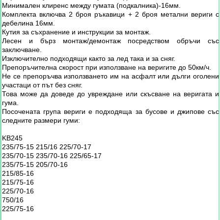
Минимален клиренс между гумата (подкалника)-16мм.
Комплекта включва 2 броя ръкавици + 2 броя метални вериги с
дебелина 16мм.
Кутия за съхранение и инструкции за монтаж.
Лесен и бърз монтаж/демонтаж посредством обръчи със
заключване.
Изключително подходящи както за лед така и за сняг.
Препоръчителна скорост при използване на веригите до 50км/ч.
Не се препоръчва използването им на асфалт или дълги оголени
участаци от път без сняг.
Това може да доведе до увреждане или скъсване на веригата и
гума.
Посочената група вериги е подходяща за бусове и джипове със
следните размери гуми:
KB245
235/75-15 215/16 225/70-17
235/70-15 235/70-16 225/65-17
235/75-15 205/70-16
215/85-16
215/75-16
225/70-16
750/16
225/75-16