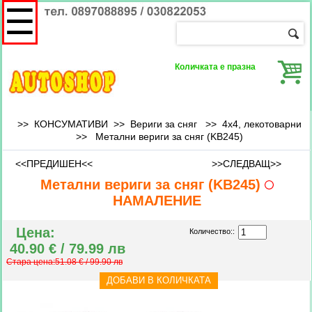
☰
Количката е празна
>> КОНСУМАТИВИ >> Вериги за сняг >>
4х4, лекотоварни
>>
Метални вериги за сняг (KB245)
<<ПРЕДИШЕН<<
>>СЛЕДВАЩ>>
Метални вериги за сняг (KB245)
НАМАЛЕНИЕ
Цена:
Количество::
40.90 € / 79.99 лв
Стара цена:51.08 € / 99.90 лв