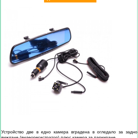
Устройство две в едно камера вградена в огледало за задно
виждане (видеорегистратор) плюс камера за паркиране.