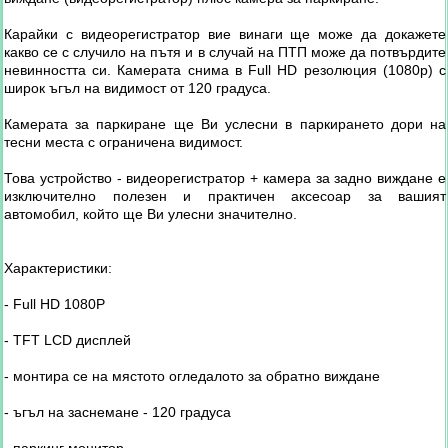
Карайки с видеорегистратор вие винаги ще може да докажете
какво се с случило на пътя и в случай на ПТП може да потвърдите
невинността си. Камерата снима в Full HD резолюция (1080p) с
широк ъгъл на видимост от 120 градуса.
Камерата за паркиране ще Ви услесни в паркирането дори на
тесни места с ограничена видимост.
Това устройство - видеорегистратор + камера за задно виждане е
изключително полезен и практичен аксесоар за вашият
автомобил, който ще Ви улесни значително.
Характеристики:
- Full HD 1080P
- TFT LCD дисплей
- монтира се на мястото огледалото за обратно виждане
- ъгъл на заснемане - 120 градуса