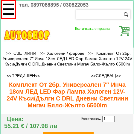
☰
Количката е празна
>> СВЕТЛИНИ >>
Халогени / фарове
>>
Комплект От 2бр.
Универсален 7″ Инча 18см ЛЕД LED Фар Лампа Халоген 12V-24V
Къси/Дълги С DRL Дневни Светлини Мигач Бяло-Жълто 6500lm
<<ПРЕДИШЕН<<
>>СЛЕДВАЩ>>
Комплект От 2бр. Универсален 7″ Инча
18см ЛЕД LED Фар Лампа Халоген 12V-
24V Къси/Дълги С DRL Дневни Светлини
Мигач Бяло-Жълто 6500lm
Цена:
Количество::
55.21 € / 107.98 лв