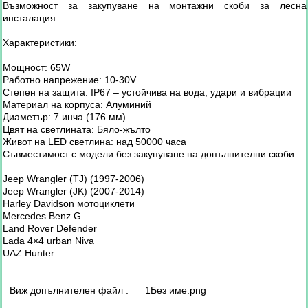
Възможност за закупуване на монтажни скоби за лесна
инсталация.
Характеристики:
Мощност: 65W
Работно напрежение: 10-30V
Степен на защита: IP67 – устойчива на вода, удари и вибрации
Материал на корпуса: Алуминий
Диаметър: 7 инча (176 мм)
Цвят на светлината: Бяло-жълто
Живот на LED светлина: над 50000 часа
Съвместимост с модели без закупуване на допълнителни скоби:
Jeep Wrangler (TJ) (1997-2006)
Jeep Wrangler (JK) (2007-2014)
Harley Davidson мотоциклети
Mercedes Benz G
Land Rover Defender
Lada 4×4 urban Niva
UAZ Hunter
Виж допълнителен файл :
1Без име.png