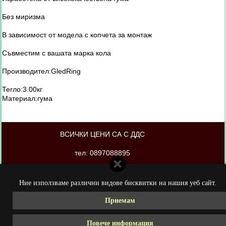
Без миризма
В зависимост от модела с копчета за монтаж
Съвместим с вашата марка кола
Производител:GledRing
Тегло:3.00кг
Материал:гума
ВСИЧКИ ЦЕНИ СА С ДДС
тел: 0897088895
магазинът е изработен от PORTOKAL.biz
Ние използваме различни видове бисквитки на нашия уеб сайт.
Приемам
Повече информация