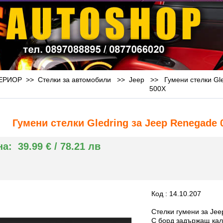
РИОР >> Стелки за автомобили >>
Jeep
>>
Гумени стелки Gle
500X
Гумени стелки Gledring за Jeep Renegade 0
на:
39.99 € / 78.21 лв
Код : 14.10.207
Стелки гумени за Jee
С борд задържащ кал