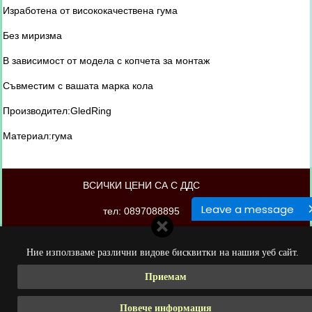
Изработена от висококачествена гума
Без миризма
В зависимост от модела с копчета за монтаж
Съвместим с вашата марка кола
Производител:GledRing
Материал:гума
ВСИЧКИ ЦЕНИ СА С ДДС
Leave a message
тел: 0897088895
магазинът е изработен от PORTOKAL.biz
Ние използваме различни видове бисквитки на нашия уеб сайт.
Приемам
Повече информация