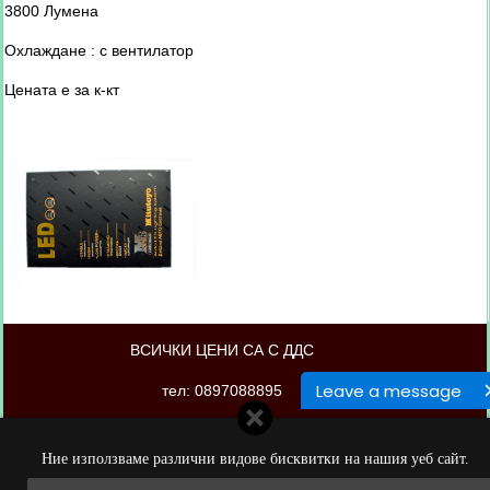
3800 Лумена
Охлаждане : с вентилатор
Цената е за к-кт
ВСИЧКИ ЦЕНИ СА С ДДС
Leave a message
тел: 0897088895
магазинът е изработен от PORTOKAL.biz
Ние използваме различни видове бисквитки на нашия уеб сайт.