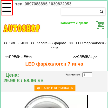
☰
Количката е празна
>> СВЕТЛИНИ >>
Халогени / фарове
>>
LED фар/халоген 7
инча
<<ПРЕДИШЕН<<
>>СЛЕДВАЩ>>
LED фар/халоген 7 инча
Цена:
Количество::
29.99 € / 58.66 лв