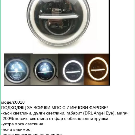
модел:0018
ПОДХОДЯЩ ЗА ВСИЧКИ МПС С 7 ИНЧОВИ ФАРОВЕ!
-къси светлини, дълги светлини, габарит (DRL Angel Eye), мигач
-200% повече светлина от фар с обикновенни крушки.
-ултра ярка светлина.
-ясна видимост.
-ниска консумация на енергия.