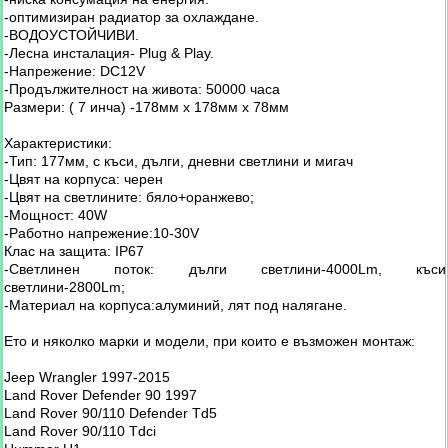
-оптимизиран радиатор за охлаждане.
-ВОДОУСТОЙЧИВИ.
-Лесна инсталация- Plug & Play.
-Напрежение: DC12V
-Продължителност на живота: 50000 часа
Размери: ( 7 инча) -178мм х 178мм х 78мм
Характеристики:
-Тип: 177мм, с къси, дълги, дневни светлини и мигач
-Цвят на корпуса: черен
-Цвят на светлините: бяло+оранжево;
-Мощност: 40W
-Работно напрежение:10-30V
Клас на защита: IP67
-Светлинен поток: дълги светлини-4000Lm, къси
светлини-2800Lm;
-Материал на корпуса:алуминий, лят под налягане.
Ето и няколко марки и модели, при които е възможен монтаж:
Jeep Wrangler 1997-2015
Land Rover Defender 90 1997
Land Rover 90/110 Defender Td5
Land Rover 90/110 Tdci