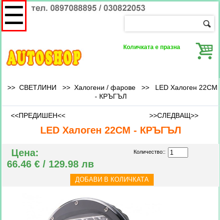
☰
Количката е празна
>> СВЕТЛИНИ >>
Халогени / фарове
>>
LED Халоген 22СМ
- КРЪГЪЛ
<<ПРЕДИШЕН<<
>>СЛЕДВАЩ>>
LED Халоген 22СМ - КРЪГЪЛ
Цена:
Количество::
66.46 € / 129.98 лв