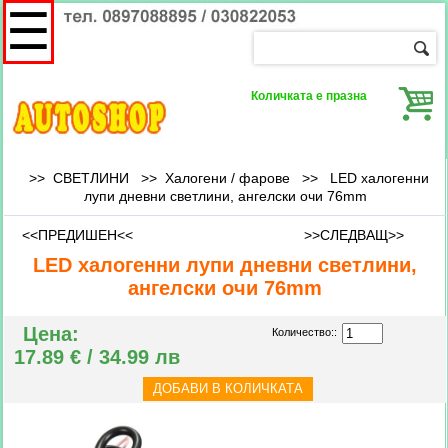
☰
Количката е празна
>> СВЕТЛИНИ >>
Халогени / фарове
>>
LED халогенни
лупи дневни светлини, ангелски очи 76mm
<<ПРЕДИШЕН<<
>>СЛЕДВАЩ>>
LED халогенни лупи дневни светлини,
ангелски очи 76mm
Цена:
Количество::
17.89 € / 34.99 лв