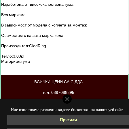
Изработена от висококачествена гума
Без миризма
В зависимост от модела с копчета за монтаж
Съвместим с вашата марка кола
Производител:GledRing
Тегло:3,00кг
Материал:гума
ВСИЧКИ ЦЕНИ СА С ДДС
тел: 0897088895
магазинът е изработен от PORTOKAL.biz
Ние използваме различни видове бисквитки на нашия уеб сайт.
Приемам