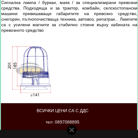
Сигнална лампа / буркан, маяк / за специализирани превозни
средства. Подходяща и за трактор, комбайн, селскостопански
машини превишаващи габаритите на превозно средство,
снегорин, пътнопочистваща техника, автовоз, репатрак... Лампите
са с усилени магнити за стабилно стоене върху кабината на
превозното средство
ВСИЧКИ ЦЕНИ СА С ДДС
тел: 0897088895
магазинът е изработен от PORTOKAL.biz