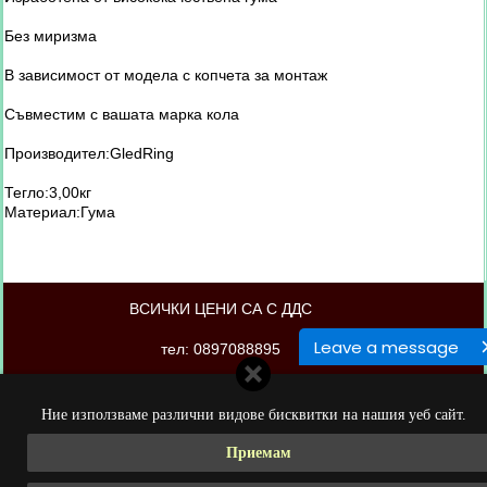
Без миризма
В зависимост от модела с копчета за монтаж
Съвместим с вашата марка кола
Производител:GledRing
Тегло:3,00кг
Материал:Гума
ВСИЧКИ ЦЕНИ СА С ДДС
Leave a message
тел: 0897088895
магазинът е изработен от PORTOKAL.biz
Ние използваме различни видове бисквитки на нашия уеб сайт.
Приемам