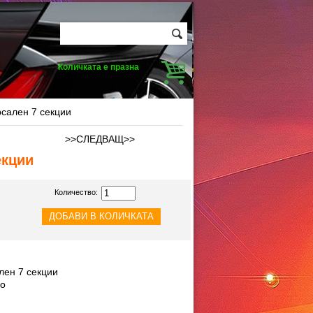
Количката е празна
рсален 7 секции
>>СЛЕДВАЩ>>
екции
Количество:
лен 7 секции
ло