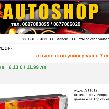
>> СВЕТЛИНИ >>
Стопове
>>
стъкло стоп униве
ИШЕН<<
стъкло стоп универсален 7 с
на:
6.13 € / 11.99 лв
модел:ST1012
стъкло стоп универса
цената е за 1бр стък