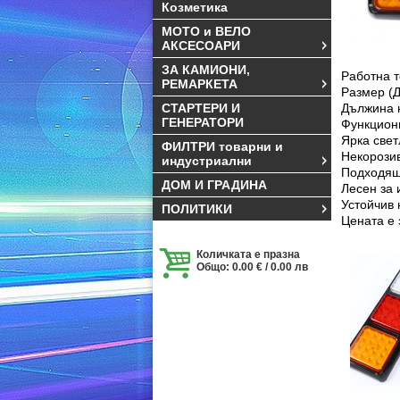
Козметика
МОТО и ВЕЛО
АКСЕСОАРИ
ЗА КАМИОНИ,
Работна т
РЕМАРКЕТА
Размер (Д 
СТАРТЕРИ И
Дължина н
ГЕНЕРАТОРИ
Функциони
Ярка свет
ФИЛТРИ товарни и
Некорозив
индустриални
Подходящ 
ДОМ И ГРАДИНА
Лесен за 
Устойчив 
ПОЛИТИКИ
Цената е 
Количката е празна
Общо: 0.00 € / 0.00 лв