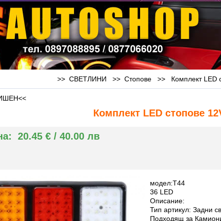
>> СВЕТЛИНИ >>
Стопове
>>
Комплект LED 
ИШЕН<<
Комплект LED стопове 12
на:
20.45 € / 40.00 лв
модел:T44
36 LED
Описание:
Тип артикул: Задни с
Подходящ за Камиони