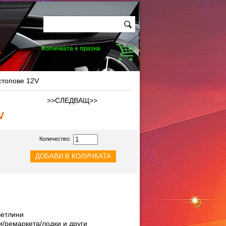
Количката е празна
стопове 12V
>>СЛЕДВАЩ>>
V
Количество:
ветлини
/ремаркета/лодки и други