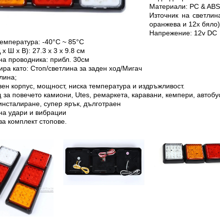
Материали: PC & ABS
Източник на светлин
оранжева и 12x бяло)
Напрежение: 12v DC
емпература: -40°C ~ 85°C
x Ш x В): 27.3 x 3 x 9.8 см
а проводника: прибл. 30см
ра като: Стоп/светлина за заден ход/Мигач
лина;
ен корпус, мощност, ниска температура и издръжливост.
за повечето камиони, Utes, ремаркета, каравани, кемпери, автобус
инсталиране, супер ярък, дълготраен
на удари и вибрации
за комплект стопове.